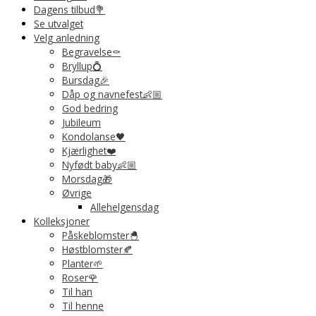
Dagens tilbud💐
Se utvalget
Velg anledning
Begravelse⚰️
Bryllup💍
Bursdag🎉
Dåp og navnefest👶🏼
God bedring
Jubileum
Kondolanse🖤
Kjærlighet❤️
Nyfødt baby👶🏼
Morsdag🎁
Øvrige
Allehelgensdag
Kolleksjoner
Påskeblomster🐣
Høstblomster🍂
Planter🌱
Roser🌹
Til han
Til henne