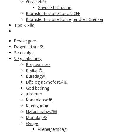
Gavesett🎁
Gavesett til henne
Blomster til støtte for UNICEF
Blomster til støtte for Leger Uten Grenser
Tips & Råd
Bestselgere
Dagens tilbud💐
Se utvalget
Velg anledning
Begravelse⚰️
Bryllup💍
Bursdag🎉
Dåp og navnefest👶🏼
God bedring
Jubileum
Kondolanse🖤
Kjærlighet❤️
Nyfødt baby👶🏼
Morsdag🎁
Øvrige
Allehelgensdag