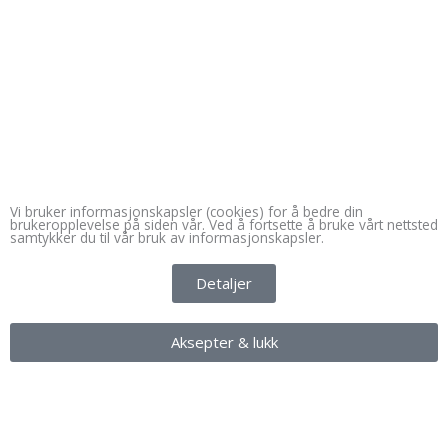
D
I
F
T
G
r
n
a
w
o
i
s
c
i
o
b
t
e
t
g
Vi bruker informasjonskapsler (cookies) for å bedre din
brukeropplevelse på siden vår. Ved å fortsette å bruke vårt nettsted
samtykker du til vår bruk av informasjonskapsler.
b
a
b
t
l
Detaljer
b
g
o
e
e
Aksepter & lukk
l
r
o
r
-
e
a
k
p