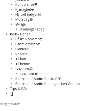
Kondolanse🖤
Kjærlighet❤️
Nyfødt baby👶🏼
Morsdag🎁
Øvrige
Allehelgensdag
Kolleksjoner
Påskeblomster🐣
Høstblomster🍂
Planter🌱
Roser🌹
Til han
Til henne
Gavesett🎁
Gavesett til henne
Blomster til støtte for UNICEF
Blomster til støtte for Leger Uten Grenser
Tips & Råd
Velg produkt