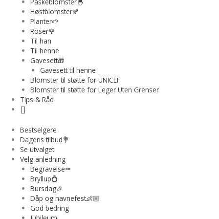
Påskeblomster🐣
Høstblomster🍂
Planter🌱
Roser🌹
Til han
Til henne
Gavesett🎁
Gavesett til henne
Blomster til støtte for UNICEF
Blomster til støtte for Leger Uten Grenser
Tips & Råd
Bestselgere
Dagens tilbud💐
Se utvalget
Velg anledning
Begravelse⚰️
Bryllup💍
Bursdag🎉
Dåp og navnefest👶🏼
God bedring
Jubileum