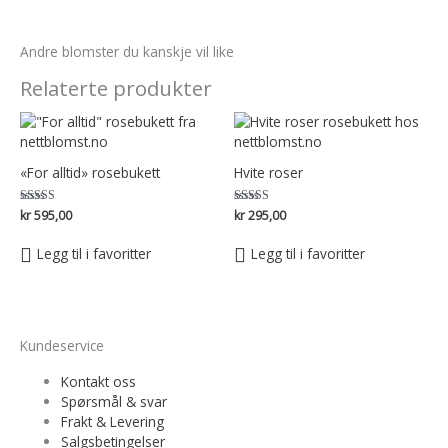
Andre blomster du kanskje vil like
Relaterte produkter
«For alltid» rosebukett
Hvite roser
Vurdert
kr
595,00
Vurdert
kr
295,00
5.00
5.00
av 5
av 5
Legg til i favoritter
Legg til i favoritter
Kundeservice
Kontakt oss
Spørsmål & svar
Frakt & Levering
Salgsbetingelser