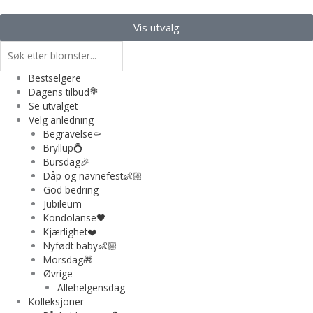
Hopp
rett
Vis utvalg
til
Søk
innholdet
Bestselgere
Dagens tilbud💐
Se utvalget
Velg anledning
Begravelse⚰️
Bryllup💍
Bursdag🎉
Dåp og navnefest👶🏼
God bedring
Jubileum
Kondolanse🖤
Kjærlighet❤️
Nyfødt baby👶🏼
Morsdag🎁
Øvrige
Allehelgensdag
Kolleksjoner