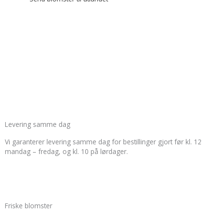
D
I
F
T
G
r
n
a
w
o
i
s
c
i
o
b
t
e
t
g
Levering samme dag
b
a
b
t
l
Vi garanterer levering samme dag for bestillinger gjort før kl. 12
mandag – fredag, og kl. 10 på lørdager.
b
g
o
e
e
l
r
o
r
-
Friske blomster