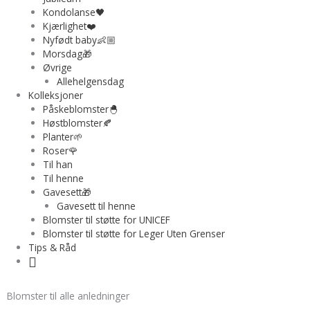
Kondolanse🖤
Kjærlighet❤️
Nyfødt baby👶🏼
Morsdag🎁
Øvrige
Allehelgensdag
Kolleksjoner
Påskeblomster🐣
Høstblomster🍂
Planter🌱
Roser🌹
Til han
Til henne
Gavesett🎁
Gavesett til henne
Blomster til støtte for UNICEF
Blomster til støtte for Leger Uten Grenser
Tips & Råd
Blomster til alle anledninger