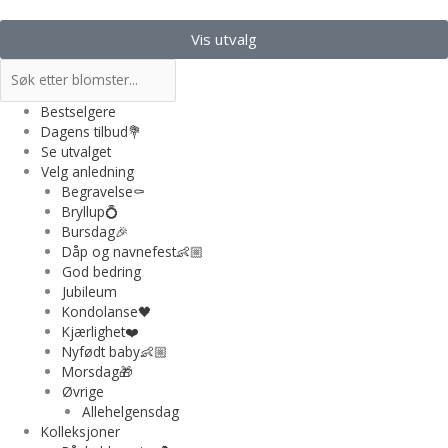
Hopp
rett
Vis utvalg
til
Søk
innholdet
Bestselgere
Dagens tilbud💐
Se utvalget
Velg anledning
Begravelse⚰️
Bryllup💍
Bursdag🎉
Dåp og navnefest👶🏼
God bedring
Jubileum
Kondolanse🖤
Kjærlighet❤️
Nyfødt baby👶🏼
Morsdag🎁
Øvrige
Allehelgensdag
Kolleksjoner