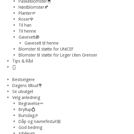
Påskeblomster🐣
Høstblomster🍂
Planter🌱
Roser🌹
Til han
Til henne
Gavesett🎁
Gavesett til henne
Blomster til støtte for UNICEF
Blomster til støtte for Leger Uten Grenser
Tips & Råd
Bestselgere
Dagens tilbud💐
Se utvalget
Velg anledning
Begravelse⚰️
Bryllup💍
Bursdag🎉
Dåp og navnefest👶🏼
God bedring
Jubileum