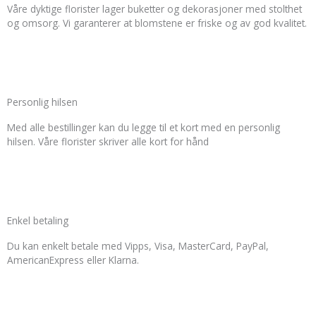
e
a
k
p
Våre dyktige florister lager buketter og dekorasjoner med stolthet
og omsorg. Vi garanterer at blomstene er friske og av god kvalitet.
m
-
l
f
u
s
Personlig hilsen
Med alle bestillinger kan du legge til et kort med en personlig
-
hilsen. Våre florister skriver alle kort for hånd
g
Enkel betaling
Du kan enkelt betale med Vipps, Visa, MasterCard, PayPal,
AmericanExpress eller Klarna.