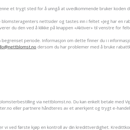
denne et trygt sted for å unngå at uvedkommende bruker koden din
blomsteragenters nettsider og tastes inn i feltet «Jeg har en ra
iverer du den ved å klikke på knappen «Aktiver» til venstre for felt
 begrenset periode. Informasjon om dette finner du i i informasjo
llo@nettblomst.no
dersom du har problemer med å bruke rabatt
blomsterbestilling via nettblomst.no. Du kan enkelt betale med Vi
ter.no eller partnere håndteres av et anerkjent og trygt e-hande
er vi ved første kjøp en kontroll av din kredittverdighet. Kreditt