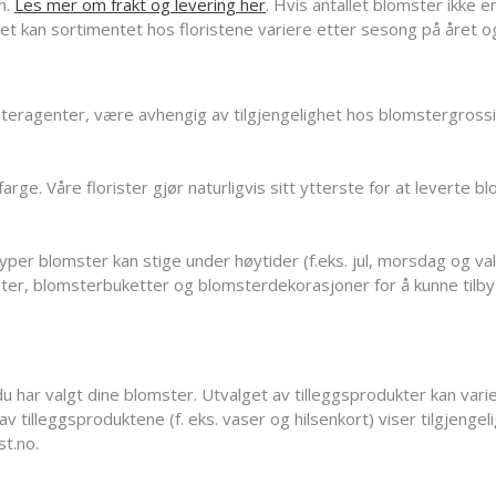
n.
Les mer om frakt og levering her
. Hvis antallet blomster ikke e
t kan sortimentet hos floristene variere etter sesong på året og 
teragenter, være avhengig av tilgjengelighet hos blomstergrossis
arge. Våre florister gjør naturligvis sitt ytterste for at leverte
r blomster kan stige under høytider (f.eks. jul, morsdag og val
mster, blomsterbuketter og blomsterdekorasjoner for å kunne tilb
du har valgt dine blomster. Utvalget av tilleggsprodukter kan var
 av tilleggsproduktene (f. eks. vaser og hilsenkort) viser tilgjeng
st.no.