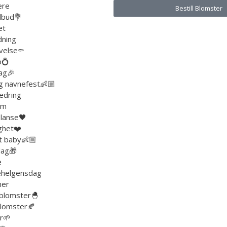
ere
Bestill Blomster
lbud💐
et
dning
velse⚰️
p💍
ag🎉
g navnefest👶🏼
edring
um
lanse🖤
ghet❤️
t baby👶🏼
ag🎁
e
lehelgensdag
ner
blomster🐣
lomster🍂
r🌱