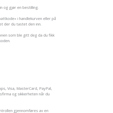
 og gjør en bestilling.
battkode» i handlekurven eller på
et der du tastet den inn.
nen som ble gitt deg da du fikk
koden.
pps, Visa, MasterCard, PayPal,
lsfirma og sikkerheten når du
kontrollen gjennomføres av en