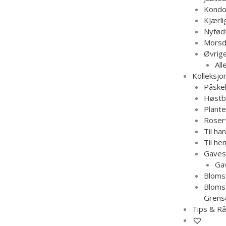
Kondo
Kjærli
Nyfød
Morsd
Øvrig
Al
Kolleksjo
Påske
Høstb
Plante
Roser
Til han
Til he
Gaves
Gav
Blomst
Blomst
Grens
Tips & R