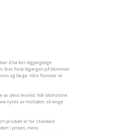
er å ha lett tilgjengelige
om året fordi tilgangen på blomster
rm og farge. Våre florister vil
te av dens levetid. Når blomstene
kunne nytes av mottaker så lenge
ert produkt er for Standard
udert i prisen, mens