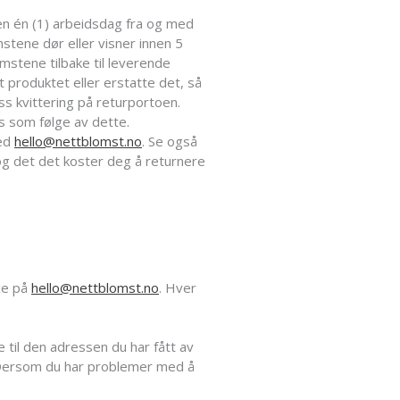
en én (1) arbeidsdag fra og med
stene dør eller visner innen 5
omstene tilbake til leverende
t produktet eller erstatte det, så
ss kvittering på returportoen.
ss som følge av dette.
med
hello@nettblomst.no
. Se også
 og det det koster deg å returnere
ce på
hello@nettblomst.no
. Hver
 til den adressen du har fått av
. Dersom du har problemer med å