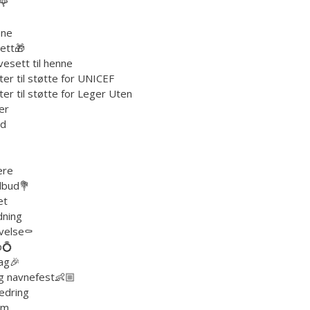
🌹
nne
ett🎁
esett til henne
er til støtte for UNICEF
er til støtte for Leger Uten
er
åd
ere
lbud💐
et
dning
velse⚰️
p💍
ag🎉
g navnefest👶🏼
edring
um