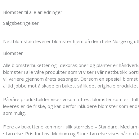
Blomster til alle anledninger
Salgsbetingelser
Nettblomst.no leverer blomster hjem på dør i hele Norge og ut
Blomster
Alle blomsterbuketter og -dekorasjoner og planter er håndverksme
blomster i alle våre produkter som vi viser i vår nettbutikk. So
vil variere gjennom årets sesonger. Dersom en spesiell blomst ik
alltid jobbe mot å skape en bukett så lik det originale produktet
På våre produktbilder viser vi som oftest blomster som er i fu
leveres er de friske, og kan derfor inkludere blomster som enda
som mulig.
Flere av bukettene kommer i ulik størrelse – Standard, Medium o
størrelse. Pris for hhv. Medium og Stor størrelse vises når du h