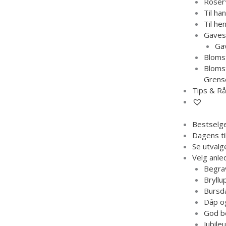
Roser
Til han
Til he
Gaves
Gav
Blomst
Blomst
Grens
Tips & R
Bestselg
Dagens ti
Se utvalg
Velg anle
Begra
Bryllu
Bursd
Dåp o
God b
Jubile