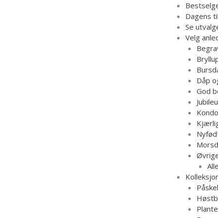
Hopp
Bestselg
rett
Dagens ti
til
Se utvalg
innholdet
Velg anle
Begra
Bryllu
Bursd
Dåp o
God b
Jubile
Kondo
Kjærli
Nyfød
Morsd
Øvrig
Al
Kolleksjo
Påske
Høstb
Plante