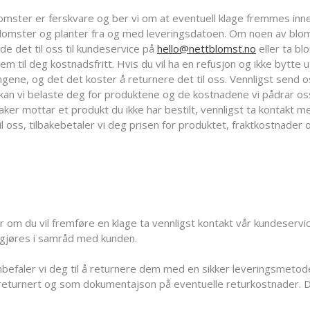
omster er ferskvare og ber vi om at eventuell klage fremmes inn
blomster og planter fra og med leveringsdatoen. Om noen av blom
de det til oss til kundeservice på
hello@nettblomst.no
eller ta bl
em til deg kostnadsfritt. Hvis du vil ha en refusjon og ikke bytte u
ngene, og det det koster å returnere det til oss. Vennligst send o
l, kan vi belaste deg for produktene og de kostnadene vi pådrar o
ker mottar et produkt du ikke har bestilt, vennligst ta kontakt 
il oss, tilbakebetaler vi deg prisen for produktet, fraktkostnader
 om du vil fremføre en klage ta vennligst kontakt vår kundeservi
avgjøres i samråd med kunden.
befaler vi deg til å returnere dem med en sikker leveringsmetode
er returnert og som dokumentajson på eventuelle returkostnader