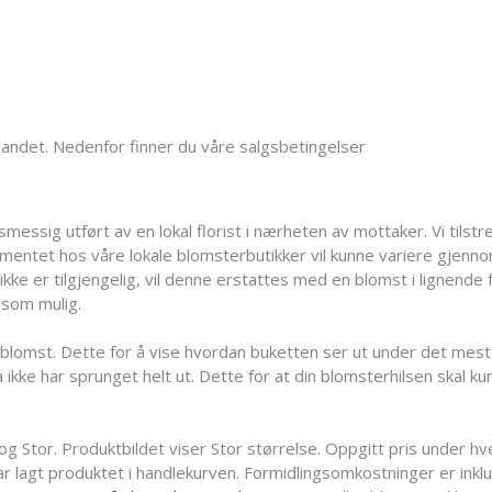
landet. Nedenfor finner du våre salgsbetingelser
ssig utført av en lokal florist i nærheten av mottaker. Vi tilstreb
rtimentet hos våre lokale blomsterbutikker vil kunne variere gjenn
ke er tilgjengelig, vil denne erstattes med en blomst i lignende fo
 som mulig.
ll blomst. Dette for å vise hvordan buketten ser ut under det mes
 ikke har sprunget helt ut. Dette for at din blomsterhilsen skal 
g Stor. Produktbildet viser Stor størrelse. Oppgitt pris under hv
ar lagt produktet i handlekurven. Formidlingsomkostninger er inkl