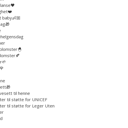
lanse🖤
ghet❤️
t baby👶🏼
ag🎁
e
lehelgensdag
ner
blomster🐣
lomster🍂
r🌱
🌹
nne
ett🎁
esett til henne
er til støtte for UNICEF
er til støtte for Leger Uten
er
åd