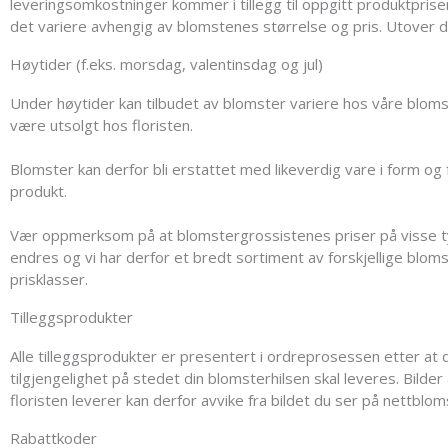
leveringsomkostninger kommer i tillegg til oppgitt produktprise
det variere avhengig av blomstenes størrelse og pris. Utover de
Høytider (f.eks. morsdag, valentinsdag og jul)
Under høytider kan tilbudet av blomster variere hos våre bloms
være utsolgt hos floristen.
Blomster kan derfor bli erstattet med likeverdig vare i form og f
produkt.
Vær oppmerksom på at blomstergrossistenes priser på visse type
endres og vi har derfor et bredt sortiment av forskjellige blo
prisklasser.
Tilleggsprodukter
Alle tilleggsprodukter er presentert i ordreprosessen etter at 
tilgjengelighet på stedet din blomsterhilsen skal leveres. Bilder
floristen leverer kan derfor avvike fra bildet du ser på nettblom
Rabattkoder