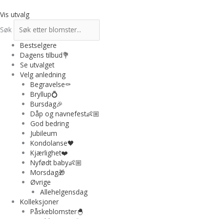
Hopp
rett
Vis utvalg
til
Søk
innholdet
Bestselgere
Dagens tilbud💐
Se utvalget
Velg anledning
Begravelse⚰️
Bryllup💍
Bursdag🎉
Dåp og navnefest👶🏼
God bedring
Jubileum
Kondolanse🖤
Kjærlighet❤️
Nyfødt baby👶🏼
Morsdag🎁
Øvrige
Allehelgensdag
Kolleksjoner
Påskeblomster🐣