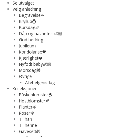
Se utvalget
Velg anledning
Begravelse⚰️
Bryllup💍
Bursdag🎉
Dåp og navnefest👶🏼
God bedring
Jubileum
Kondolanse🖤
Kjærlighet❤️
Nyfødt baby👶🏼
Morsdag🎁
Øvrige
Allehelgensdag
Kolleksjoner
Påskeblomster🐣
Høstblomster🍂
Planter🌱
Roser🌹
Til han
Til henne
Gavesett🎁