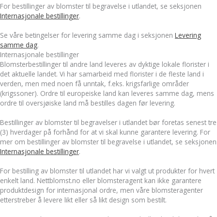
For bestillinger av blomster til begravelse i utlandet, se seksjonen
Internasjonale bestillinger
.
Se våre betingelser for levering samme dag i seksjonen
Levering
samme dag
.
Internasjonale bestillinger
Blomsterbestillinger til andre land leveres av dyktige lokale florister i
det aktuelle landet. Vi har samarbeid med florister i de fleste land i
verden, men med noen få unntak, f.eks. krigsfarlige områder
(krigssoner). Ordre til europeiske land kan leveres samme dag, mens
ordre til oversjøiske land må bestilles dagen før levering.
Bestillinger av blomster til begravelser i utlandet bør foretas senest tre
(3) hverdager på forhånd for at vi skal kunne garantere levering. For
mer om bestillinger av blomster til begravelse i utlandet, se seksjonen
Internasjonale bestillinger
.
For bestilling av blomster til utlandet har vi valgt ut produkter for hvert
enkelt land. Nettblomst.no eller blomsteragent kan ikke garantere
produktdesign for internasjonal ordre, men våre blomsteragenter
etterstreber å levere likt eller så likt design som bestilt.