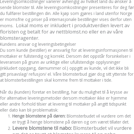
Leveringsomkostninger varierer avhengig av hvilket land du ønsker å
sende blomster til. Alle leveringsomkostninger presenteres for deg før
du fullfører bestillingen din. Alle kjøp som gjøres i land utenfor Norge
er momsfrie og priser på internasjonale bestillinger vises derfor uten
Lokal moms er inkludert i produktverdien levert av
moms.
floristen og betalt for av nettblomst.no eller en av våre
blomsteragenter.
Kundens ansvar og leveringsbetingelser
Du som kunde (bestiller) er ansvarlig for at leveringsinformasjonen til
mottaker er fullstendig og korrekt. Dersom det oppstår forsinkelser i
leveransen på grunn av uriktige eller ufullstendige opplysninger
(inkludert oppgang, dørnummer ol.) oppgitt av kunde, vil det ikke bli
gitt prisavslag/ refusjon/ el. Våre blomsterbud gjør dog sitt ytterste for
at blomsterbestillingen skal komme frem til mottaker i tide.
Når du (kunden) foretar en bestilling, har du mulighet til å krysse av
for alternative leveringsmetoder dersom mottaker ikke er hjemme
eller andre forhold tilsier at levering til mottaker på angitt tidspunkt
eller dato kan bli problematisk:
Henge blomstene på døren:
Blomsterbudet vil vurdere om det
er trygt å henge blomstene på døren og om været tillater det.
Levere blomstene til nabo:
Blomsterbudet vil vurdere