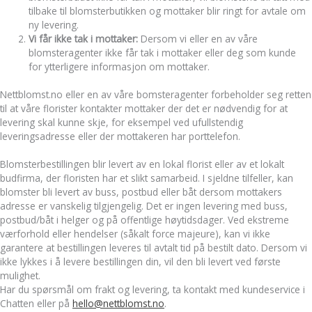
tilbake til blomsterbutikken og mottaker blir ringt for avtale om
ny levering.
Vi får ikke tak i mottaker:
Dersom vi eller en av våre
blomsteragenter ikke får tak i mottaker eller deg som kunde
for ytterligere informasjon om mottaker.
Nettblomst.no eller en av våre bomsteragenter forbeholder seg retten
til at våre florister kontakter mottaker der det er nødvendig for at
levering skal kunne skje, for eksempel ved ufullstendig
leveringsadresse eller der mottakeren har porttelefon.
Blomsterbestillingen blir levert av en lokal florist eller av et lokalt
budfirma, der floristen har et slikt samarbeid. I sjeldne tilfeller, kan
blomster bli levert av buss, postbud eller båt dersom mottakers
adresse er vanskelig tilgjengelig. Det er ingen levering med buss,
postbud/båt i helger og på offentlige høytidsdager. Ved ekstreme
værforhold eller hendelser (såkalt force majeure), kan vi ikke
garantere at bestillingen leveres til avtalt tid på bestilt dato. Dersom vi
ikke lykkes i å levere bestillingen din, vil den bli levert ved første
mulighet.
Har du spørsmål om frakt og levering, ta kontakt med kundeservice i
Chatten eller på
hello@nettblomst.no
.