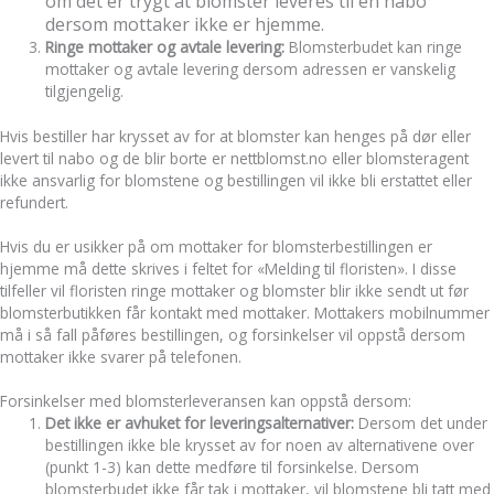
om det er trygt at blomster leveres til en nabo
dersom mottaker ikke er hjemme.
Ringe mottaker og avtale levering:
Blomsterbudet kan ringe
mottaker og avtale levering dersom adressen er vanskelig
tilgjengelig.
Hvis bestiller har krysset av for at blomster kan henges på dør eller
levert til nabo og de blir borte er nettblomst.no eller blomsteragent
ikke ansvarlig for blomstene og bestillingen vil ikke bli erstattet eller
refundert.
Hvis du er usikker på om mottaker for blomsterbestillingen er
hjemme må dette skrives i feltet for «Melding til floristen». I disse
tilfeller vil floristen ringe mottaker og blomster blir ikke sendt ut før
blomsterbutikken får kontakt med mottaker. Mottakers mobilnummer
må i så fall påføres bestillingen, og forsinkelser vil oppstå dersom
mottaker ikke svarer på telefonen.
Forsinkelser med blomsterleveransen kan oppstå dersom:
Det ikke er avhuket for leveringsalternativer:
Dersom det under
bestillingen ikke ble krysset av for noen av alternativene over
(punkt 1-3) kan dette medføre til forsinkelse. Dersom
blomsterbudet ikke får tak i mottaker, vil blomstene bli tatt med