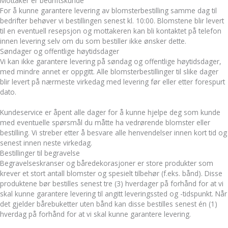
Mottaker er bedriftskunde
For å kunne garantere levering av blomsterbestilling samme dag til
bedrifter behøver vi bestillingen senest kl. 10:00. Blomstene blir levert
til en eventuell resepsjon og mottakeren kan bli kontaktet på telefon
innen levering selv om du som bestiller ikke ønsker dette.
Søndager og offentlige høytidsdager
Vi kan ikke garantere levering på søndag og offentlige høytidsdager,
med mindre annet er oppgitt. Alle blomsterbestillinger til slike dager
blir levert på nærmeste virkedag med levering før eller etter forespurt
dato.
Kundeservice er åpent alle dager for å kunne hjelpe deg som kunde
med eventuelle spørsmål du måtte ha vedrørende blomster eller
bestilling. Vi streber etter å besvare alle henvendelser innen kort tid og
senest innen neste virkedag.
Bestillinger til begravelse
Begravelseskranser og båredekorasjoner er store produkter som
krever et stort antall blomster og spesielt tilbehør (f.eks. bånd). Disse
produktene bør bestilles senest tre (3) hverdager på forhånd for at vi
skal kunne garantere levering til angitt leveringssted og -tidspunkt. Når
det gjelder bårebuketter uten bånd kan disse bestilles senest én (1)
hverdag på forhånd for at vi skal kunne garantere levering.