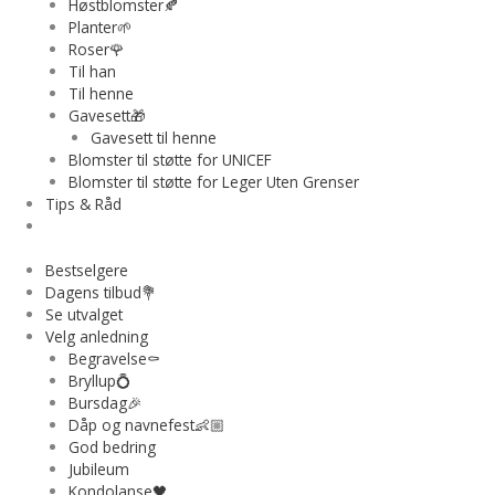
Høstblomster🍂
Planter🌱
Roser🌹
Til han
Til henne
Gavesett🎁
Gavesett til henne
Blomster til støtte for UNICEF
Blomster til støtte for Leger Uten Grenser
Tips & Råd
Bestselgere
Dagens tilbud💐
Se utvalget
Velg anledning
Begravelse⚰️
Bryllup💍
Bursdag🎉
Dåp og navnefest👶🏼
God bedring
Jubileum
Kondolanse🖤