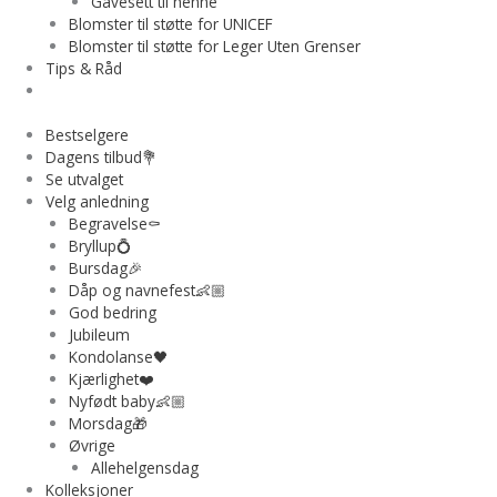
Gavesett til henne
Blomster til støtte for UNICEF
Blomster til støtte for Leger Uten Grenser
Tips & Råd
Bestselgere
Dagens tilbud💐
Se utvalget
Velg anledning
Begravelse⚰️
Bryllup💍
Bursdag🎉
Dåp og navnefest👶🏼
God bedring
Jubileum
Kondolanse🖤
Kjærlighet❤️
Nyfødt baby👶🏼
Morsdag🎁
Øvrige
Allehelgensdag
Kolleksjoner