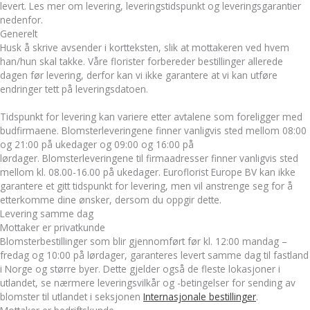
levert. Les mer om levering, leveringstidspunkt og leveringsgarantier
nedenfor.
Generelt
Husk å skrive avsender i kortteksten, slik at mottakeren ved hvem
han/hun skal takke. Våre florister forbereder bestillinger allerede
dagen før levering, derfor kan vi ikke garantere at vi kan utføre
endringer tett på leveringsdatoen.
Tidspunkt for levering kan variere etter avtalene som foreligger med
budfirmaene. Blomsterleveringene finner vanligvis sted mellom 08:00
og 21:00 på ukedager og 09:00 og 16:00 på
lørdager. Blomsterleveringene til firmaadresser finner vanligvis sted
mellom kl. 08.00-16.00 på ukedager. Euroflorist Europe BV kan ikke
garantere et gitt tidspunkt for levering, men vil anstrenge seg for å
etterkomme dine ønsker, dersom du oppgir dette.
Levering samme dag
Mottaker er privatkunde
Blomsterbestillinger som blir gjennomført før kl. 12:00 mandag –
fredag og 10:00 på lørdager, garanteres levert samme dag til fastland
i Norge og større byer. Dette gjelder også de fleste lokasjoner i
utlandet, se nærmere leveringsvilkår og -betingelser for sending av
blomster til utlandet i seksjonen
Internasjonale bestillinger
.