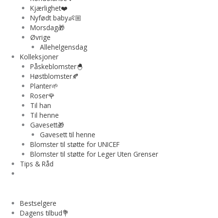
Kjærlighet❤️
Nyfødt baby👶🏼
Morsdag🎁
Øvrige
Allehelgensdag
Kolleksjoner
Påskeblomster🐣
Høstblomster🍂
Planter🌱
Roser🌹
Til han
Til henne
Gavesett🎁
Gavesett til henne
Blomster til støtte for UNICEF
Blomster til støtte for Leger Uten Grenser
Tips & Råd
Bestselgere
Dagens tilbud💐