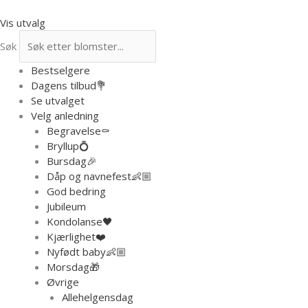
Hopp
rett
Vis utvalg
til
Søk
innholdet
Bestselgere
Dagens tilbud💐
Se utvalget
Velg anledning
Begravelse⚰️
Bryllup💍
Bursdag🎉
Dåp og navnefest👶🏼
God bedring
Jubileum
Kondolanse🖤
Kjærlighet❤️
Nyfødt baby👶🏼
Morsdag🎁
Øvrige
Allehelgensdag