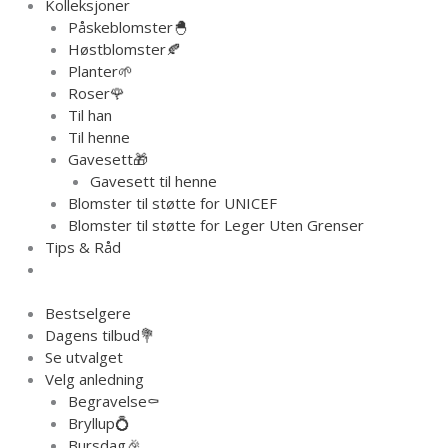
Kolleksjoner
Påskeblomster🐣
Høstblomster🍂
Planter🌱
Roser🌹
Til han
Til henne
Gavesett🎁
Gavesett til henne
Blomster til støtte for UNICEF
Blomster til støtte for Leger Uten Grenser
Tips & Råd
Bestselgere
Dagens tilbud💐
Se utvalget
Velg anledning
Begravelse⚰️
Bryllup💍
Bursdag🎉