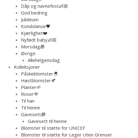
Dåp og navnefest👶🏼
God bedring
Jubileum
Kondolanse🖤
Kjærlighet❤️
Nyfødt baby👶🏼
Morsdag🎁
Øvrige
Allehelgensdag
Kolleksjoner
Påskeblomster🐣
Høstblomster🍂
Planter🌱
Roser🌹
Til han
Til henne
Gavesett🎁
Gavesett til henne
Blomster til støtte for UNICEF
Blomster til støtte for Leger Uten Grenser