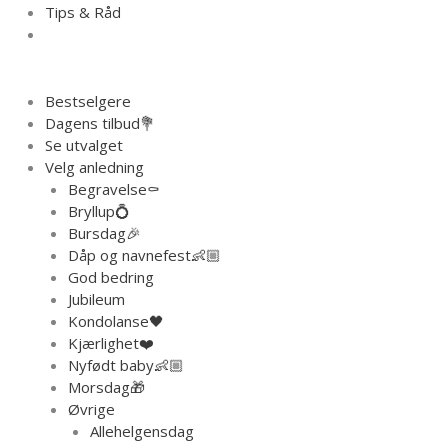
Tips & Råd
Bestselgere
Dagens tilbud💐
Se utvalget
Velg anledning
Begravelse⚰️
Bryllup💍
Bursdag🎉
Dåp og navnefest👶🏼
God bedring
Jubileum
Kondolanse🖤
Kjærlighet❤️
Nyfødt baby👶🏼
Morsdag🎁
Øvrige
Allehelgensdag