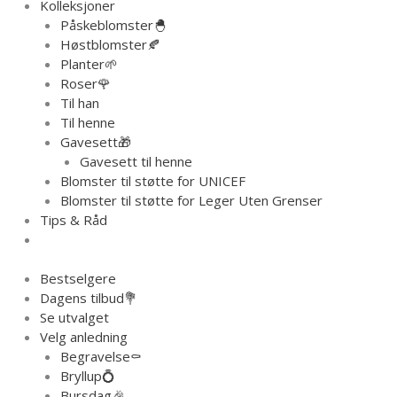
Kolleksjoner
Påskeblomster🐣
Høstblomster🍂
Planter🌱
Roser🌹
Til han
Til henne
Gavesett🎁
Gavesett til henne
Blomster til støtte for UNICEF
Blomster til støtte for Leger Uten Grenser
Tips & Råd
Bestselgere
Dagens tilbud💐
Se utvalget
Velg anledning
Begravelse⚰️
Bryllup💍
Bursdag🎉