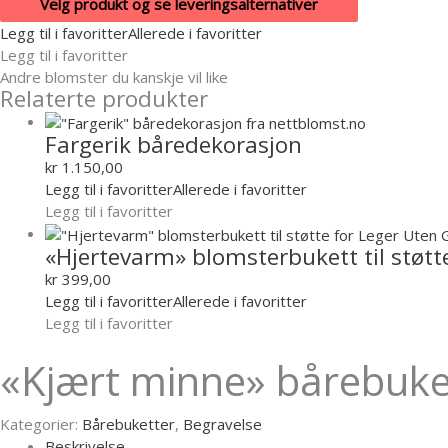
Velg produkt og se leveringsalternativer
Legg til i favoritter
Allerede i favoritter
Legg til i favoritter
Andre blomster du kanskje vil like
Relaterte produkter
Fargerik båredekorasjon
kr
1.150,00
Legg til i favoritter
Allerede i favoritter
Legg til i favoritter
«Hjertevarm» blomsterbukett til støtt
kr
399,00
Legg til i favoritter
Allerede i favoritter
Legg til i favoritter
«Kjært minne» bårebuke
Kategorier:
Bårebuketter
,
Begravelse
Beskrivelse