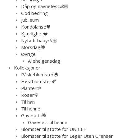
Dåp og navnefest👶🏼
God bedring
Jubileum
Kondolanse🖤
Kjærlighet❤️
Nyfødt baby👶🏼
Morsdag🎁
Øvrige
Allehelgensdag
Kolleksjoner
Påskeblomster🐣
Høstblomster🍂
Planter🌱
Roser🌹
Til han
Til henne
Gavesett🎁
Gavesett til henne
Blomster til støtte for UNICEF
Blomster til støtte for Leger Uten Grenser