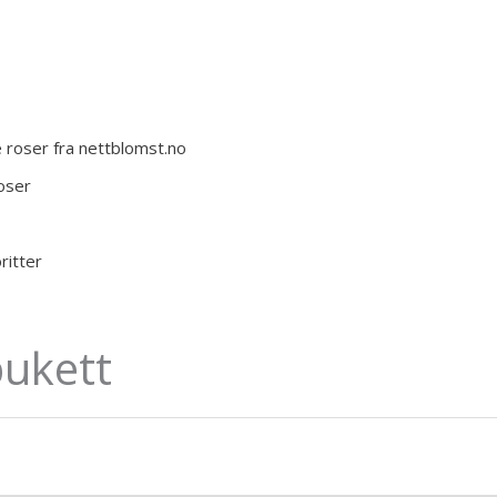
oser
oritter
ukett