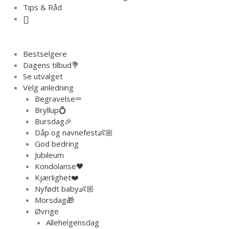
Tips & Råd
Bestselgere
Dagens tilbud💐
Se utvalget
Velg anledning
Begravelse⚰️
Bryllup💍
Bursdag🎉
Dåp og navnefest👶🏼
God bedring
Jubileum
Kondolanse🖤
Kjærlighet❤️
Nyfødt baby👶🏼
Morsdag🎁
Øvrige
Allehelgensdag