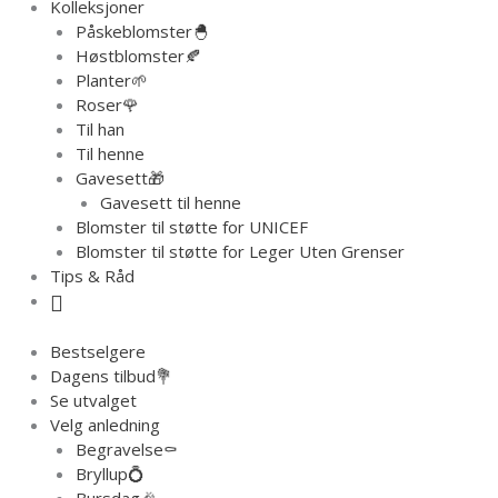
Kolleksjoner
Påskeblomster🐣
Høstblomster🍂
Planter🌱
Roser🌹
Til han
Til henne
Gavesett🎁
Gavesett til henne
Blomster til støtte for UNICEF
Blomster til støtte for Leger Uten Grenser
Tips & Råd
Bestselgere
Dagens tilbud💐
Se utvalget
Velg anledning
Begravelse⚰️
Bryllup💍