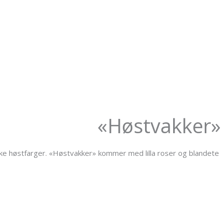
«Høstvakker»
ke høstfarger. «Høstvakker» kommer med lilla roser og blandete b