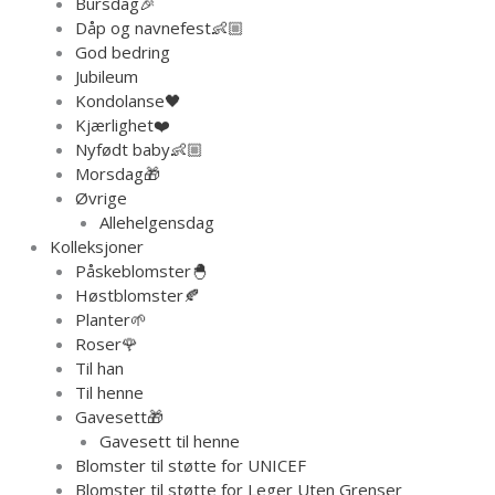
Bursdag🎉
Dåp og navnefest👶🏼
God bedring
Jubileum
Kondolanse🖤
Kjærlighet❤️
Nyfødt baby👶🏼
Morsdag🎁
Øvrige
Allehelgensdag
Kolleksjoner
Påskeblomster🐣
Høstblomster🍂
Planter🌱
Roser🌹
Til han
Til henne
Gavesett🎁
Gavesett til henne
Blomster til støtte for UNICEF
Blomster til støtte for Leger Uten Grenser