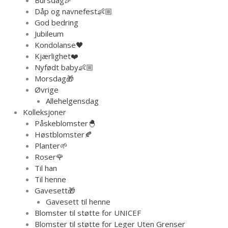
Bursdag🎉
Dåp og navnefest👶🏼
God bedring
Jubileum
Kondolanse🖤
Kjærlighet❤️
Nyfødt baby👶🏼
Morsdag🎁
Øvrige
Allehelgensdag
Kolleksjoner
Påskeblomster🐣
Høstblomster🍂
Planter🌱
Roser🌹
Til han
Til henne
Gavesett🎁
Gavesett til henne
Blomster til støtte for UNICEF
Blomster til støtte for Leger Uten Grenser