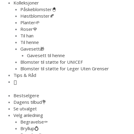
Kolleksjoner
Påskeblomster🐣
Høstblomster🍂
Planter🌱
Roser🌹
Til han
Til henne
Gavesett🎁
Gavesett til henne
Blomster til støtte for UNICEF
Blomster til støtte for Leger Uten Grenser
Tips & Råd
Bestselgere
Dagens tilbud💐
Se utvalget
Velg anledning
Begravelse⚰️
Bryllup💍