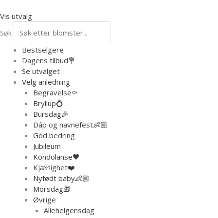
Hopp
rett
Vis utvalg
til
Søk
innholdet
Bestselgere
Dagens tilbud💐
Se utvalget
Velg anledning
Begravelse⚰️
Bryllup💍
Bursdag🎉
Dåp og navnefest👶🏼
God bedring
Jubileum
Kondolanse🖤
Kjærlighet❤️
Nyfødt baby👶🏼
Morsdag🎁
Øvrige
Allehelgensdag