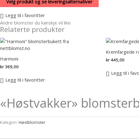
Velg produkt og se leveringsalternativer
Legg til i favoritter
Andre blomster du kanskje vil like
Relaterte produkter
Kremfargede r
Harmoni
kr
445,00
kr
369,00
Legg til i fav
Legg til i favoritter
«Høstvakker» blomsterb
Kategori:
Høstblomster