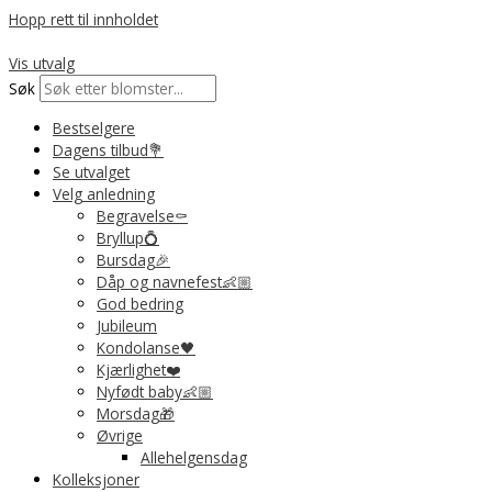
Hopp rett til innholdet
Vis utvalg
Søk
Bestselgere
Dagens tilbud💐
Se utvalget
Velg anledning
Begravelse⚰️
Bryllup💍
Bursdag🎉
Dåp og navnefest👶🏼
God bedring
Jubileum
Kondolanse🖤
Kjærlighet❤️
Nyfødt baby👶🏼
Morsdag🎁
Øvrige
Allehelgensdag
Kolleksjoner