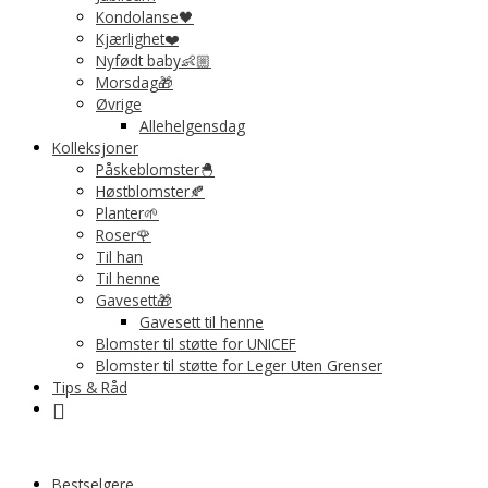
Kondolanse🖤
Kjærlighet❤️
Nyfødt baby👶🏼
Morsdag🎁
Øvrige
Allehelgensdag
Kolleksjoner
Påskeblomster🐣
Høstblomster🍂
Planter🌱
Roser🌹
Til han
Til henne
Gavesett🎁
Gavesett til henne
Blomster til støtte for UNICEF
Blomster til støtte for Leger Uten Grenser
Tips & Råd
Bestselgere