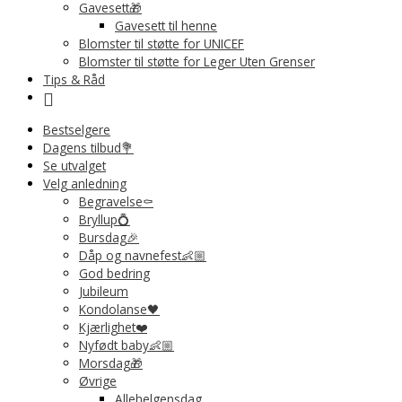
Gavesett🎁
Gavesett til henne
Blomster til støtte for UNICEF
Blomster til støtte for Leger Uten Grenser
Tips & Råd
Bestselgere
Dagens tilbud💐
Se utvalget
Velg anledning
Begravelse⚰️
Bryllup💍
Bursdag🎉
Dåp og navnefest👶🏼
God bedring
Jubileum
Kondolanse🖤
Kjærlighet❤️
Nyfødt baby👶🏼
Morsdag🎁
Øvrige
Allehelgensdag