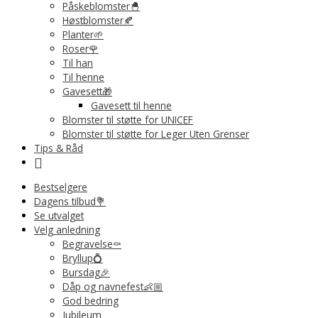
Påskeblomster🐣
Høstblomster🍂
Planter🌱
Roser🌹
Til han
Til henne
Gavesett🎁
Gavesett til henne
Blomster til støtte for UNICEF
Blomster til støtte for Leger Uten Grenser
Tips & Råd
Bestselgere
Dagens tilbud💐
Se utvalget
Velg anledning
Begravelse⚰️
Bryllup💍
Bursdag🎉
Dåp og navnefest👶🏼
God bedring
Jubileum