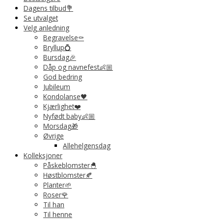
Dagens tilbud💐
Se utvalget
Velg anledning
Begravelse⚰️
Bryllup💍
Bursdag🎉
Dåp og navnefest👶🏼
God bedring
Jubileum
Kondolanse🖤
Kjærlighet❤️
Nyfødt baby👶🏼
Morsdag🎁
Øvrige
Allehelgensdag
Kolleksjoner
Påskeblomster🐣
Høstblomster🍂
Planter🌱
Roser🌹
Til han
Til henne