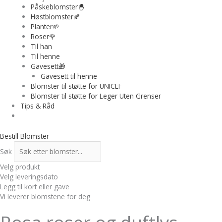
Påskeblomster🐣
Høstblomster🍂
Planter🌱
Roser🌹
Til han
Til henne
Gavesett🎁
Gavesett til henne
Blomster til støtte for UNICEF
Blomster til støtte for Leger Uten Grenser
Tips & Råd
Bestill Blomster
Søk
Velg produkt
Velg leveringsdato
Legg til kort eller gave
Vi leverer blomstene for deg