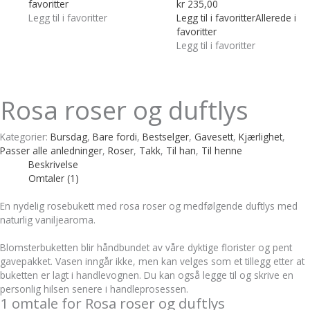
favoritter
kr
235,00
Legg til i favoritter
Legg til i favoritter
Allerede i
favoritter
Legg til i favoritter
Rosa roser og duftlys
Kategorier:
Bursdag
,
Bare fordi
,
Bestselger
,
Gavesett
,
Kjærlighet
,
Passer alle anledninger
,
Roser
,
Takk
,
Til han
,
Til henne
Beskrivelse
Omtaler (1)
En nydelig rosebukett med rosa roser og medfølgende duftlys med
naturlig vaniljearoma.
Blomsterbuketten blir håndbundet av våre dyktige florister og pent
gavepakket. Vasen inngår ikke, men kan velges som et tillegg etter at
buketten er lagt i handlevognen. Du kan også legge til og skrive en
personlig hilsen senere i handleprosessen.
1 omtale for
Rosa roser og duftlys