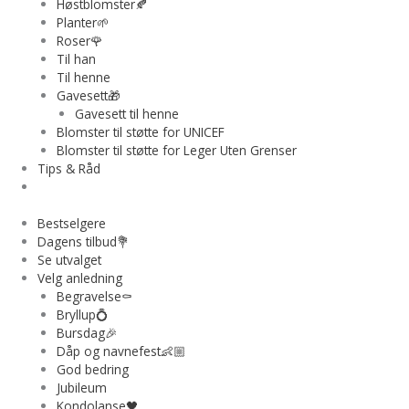
Høstblomster🍂
Planter🌱
Roser🌹
Til han
Til henne
Gavesett🎁
Gavesett til henne
Blomster til støtte for UNICEF
Blomster til støtte for Leger Uten Grenser
Tips & Råd
Bestselgere
Dagens tilbud💐
Se utvalget
Velg anledning
Begravelse⚰️
Bryllup💍
Bursdag🎉
Dåp og navnefest👶🏼
God bedring
Jubileum
Kondolanse🖤