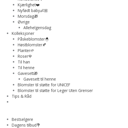
Kjærlighet❤️
Nyfødt baby👶🏼
Morsdag🎁
Øvrige
Allehelgensdag
Kolleksjoner
Påskeblomster🐣
Høstblomster🍂
Planter🌱
Roser🌹
Til han
Til henne
Gavesett🎁
Gavesett til henne
Blomster til støtte for UNICEF
Blomster til støtte for Leger Uten Grenser
Tips & Råd
Bestselgere
Dagens tilbud💐