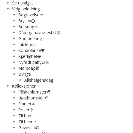
Se utvalget
Velg anledning
Begravelse⚰️
Bryllup💍
Bursdag🎉
Dåp og navnefest👶🏼
God bedring
Jubileum
Kondolanse🖤
Kjærlighet❤️
Nyfødt baby👶🏼
Morsdag🎁
Øvrige
Allehelgensdag
Kolleksjoner
Påskeblomster🐣
Høstblomster🍂
Planter🌱
Roser🌹
Til han
Til henne
Gavesett🎁