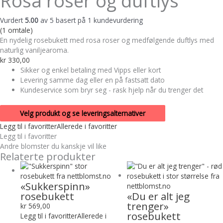
Rosa roser og duftlys
Vurdert
5.00
av 5 basert på
1
kundevurdering
(
1
omtale)
En nydelig rosebukett med rosa roser og medfølgende duftlys med
naturlig vaniljearoma.
kr
330,00
Sikker og enkel betaling med Vipps eller kort
Levering samme dag eller en på fastsatt dato
Kundeservice som bryr seg - rask hjelp når du trenger det
Velg produkt og se leveringsalternativer
Legg til i favoritter
Allerede i favoritter
Legg til i favoritter
Andre blomster du kanskje vil like
Relaterte produkter
«Sukkerspinn»
rosebukett
«Du er alt jeg
trenger»
kr
569,00
rosebukett
Legg til i favoritter
Allerede i