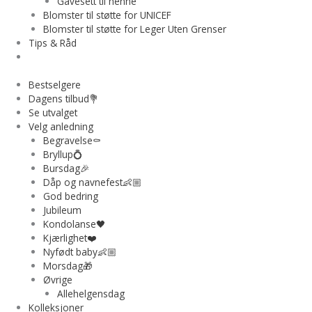
Gavesett til henne
Blomster til støtte for UNICEF
Blomster til støtte for Leger Uten Grenser
Tips & Råd
Bestselgere
Dagens tilbud💐
Se utvalget
Velg anledning
Begravelse⚰️
Bryllup💍
Bursdag🎉
Dåp og navnefest👶🏼
God bedring
Jubileum
Kondolanse🖤
Kjærlighet❤️
Nyfødt baby👶🏼
Morsdag🎁
Øvrige
Allehelgensdag
Kolleksjoner