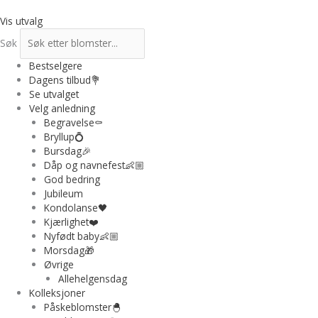
Hopp
rett
Vis utvalg
til
Søk
innholdet
Bestselgere
Dagens tilbud💐
Se utvalget
Velg anledning
Begravelse⚰️
Bryllup💍
Bursdag🎉
Dåp og navnefest👶🏼
God bedring
Jubileum
Kondolanse🖤
Kjærlighet❤️
Nyfødt baby👶🏼
Morsdag🎁
Øvrige
Allehelgensdag
Kolleksjoner
Påskeblomster🐣