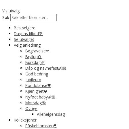
Hopp
rett
Vis utvalg
til
Søk
innholdet
Bestselgere
Dagens tilbud💐
Se utvalget
Velg anledning
Begravelse⚰️
Bryllup💍
Bursdag🎉
Dåp og navnefest👶🏼
God bedring
Jubileum
Kondolanse🖤
Kjærlighet❤️
Nyfødt baby👶🏼
Morsdag🎁
Øvrige
Allehelgensdag
Kolleksjoner
Påskeblomster🐣