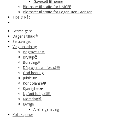
Gavesett til henne
Blomster til støtte for UNICEF
Blomster til støtte for Leger Uten Grenser
Tips & Råd
Bestselgere
Dagens tilbud💐
Se utvalget
Velg anledning
Begravelse⚰️
Bryllup💍
Bursdag🎉
Dåp og navnefest👶🏼
God bedring
Jubileum
Kondolanse🖤
Kjærlighet❤️
Nyfødt baby👶🏼
Morsdag🎁
Øvrige
Allehelgensdag
Kolleksjoner