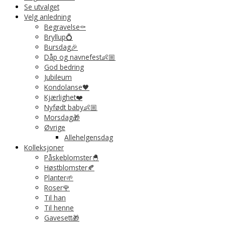
Se utvalget
Velg anledning
Begravelse⚰️
Bryllup💍
Bursdag🎉
Dåp og navnefest👶🏼
God bedring
Jubileum
Kondolanse🖤
Kjærlighet❤️
Nyfødt baby👶🏼
Morsdag🎁
Øvrige
Allehelgensdag
Kolleksjoner
Påskeblomster🐣
Høstblomster🍂
Planter🌱
Roser🌹
Til han
Til henne
Gavesett🎁