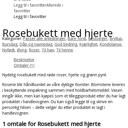
Legg til i favoritter
Allerede i
favoritter
Legg til i favoritter
Rosebukett med hjerte
Kategorier:
Passer alle anledninger
,
Bare fordi
,
Bestselger
,
Bryllup
,
Bursdag
,
Dåp og navnedag
,
God bedring
,
Kjærlighet
,
Kondolanse
,
Nyfødt
,
Øvrig
,
Roser
,
Til han
,
Til henne
Beskrivelse
Omtaler (1)
Nydelig rosebukett med røde roser, hjerte og grønn pynt.
Rosene blir håndbundet av våre dyktige florister. Blomstene leveres
i beskyttende innpakning sammen med holdbarhetsmiddel. Vasen
inngår ikke, men kan kjøpes som et tilleggsprodukt etter du har lagt
produktet i handlevognen. Du kan også legge til og skrive en
personlig hilsen – dette velger du etter produktet er lagt i
handlevognen.
1 omtale for
Rosebukett med hjerte