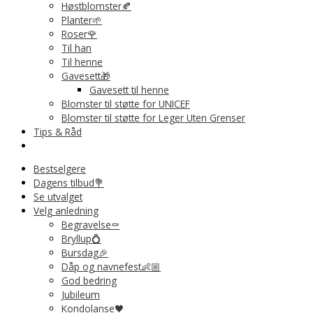
Høstblomster🍂
Planter🌱
Roser🌹
Til han
Til henne
Gavesett🎁
Gavesett til henne
Blomster til støtte for UNICEF
Blomster til støtte for Leger Uten Grenser
Tips & Råd
Bestselgere
Dagens tilbud💐
Se utvalget
Velg anledning
Begravelse⚰️
Bryllup💍
Bursdag🎉
Dåp og navnefest👶🏼
God bedring
Jubileum
Kondolanse🖤