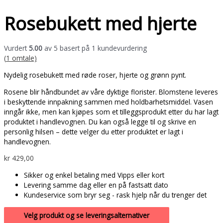
Rosebukett med hjerte
Vurdert
5.00
av 5 basert på
1
kundevurdering
(
1
omtale)
Nydelig rosebukett med røde roser, hjerte og grønn pynt.
Rosene blir håndbundet av våre dyktige florister. Blomstene leveres
i beskyttende innpakning sammen med holdbarhetsmiddel. Vasen
inngår ikke, men kan kjøpes som et tilleggsprodukt etter du har lagt
produktet i handlevognen. Du kan også legge til og skrive en
personlig hilsen – dette velger du etter produktet er lagt i
handlevognen.
kr
429,00
Sikker og enkel betaling med Vipps eller kort
Levering samme dag eller en på fastsatt dato
Kundeservice som bryr seg - rask hjelp når du trenger det
Velg produkt og se leveringsalternativer