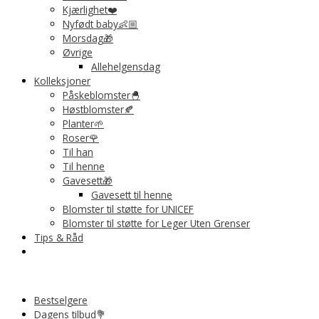
Kjærlighet❤️
Nyfødt baby👶🏼
Morsdag🎁
Øvrige
Allehelgensdag
Kolleksjoner
Påskeblomster🐣
Høstblomster🍂
Planter🌱
Roser🌹
Til han
Til henne
Gavesett🎁
Gavesett til henne
Blomster til støtte for UNICEF
Blomster til støtte for Leger Uten Grenser
Tips & Råd
Bestselgere
Dagens tilbud💐