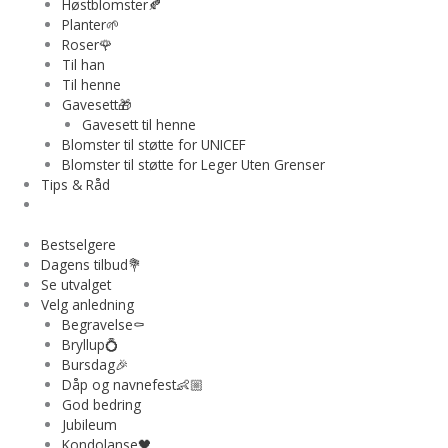
Høstblomster🍂
Planter🌱
Roser🌹
Til han
Til henne
Gavesett🎁
Gavesett til henne
Blomster til støtte for UNICEF
Blomster til støtte for Leger Uten Grenser
Tips & Råd
Bestselgere
Dagens tilbud💐
Se utvalget
Velg anledning
Begravelse⚰️
Bryllup💍
Bursdag🎉
Dåp og navnefest👶🏼
God bedring
Jubileum
Kondolanse🖤