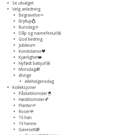
Se utvalget
Velg anledning
Begravelse⚰️
Bryllup💍
Bursdag🎉
Dåp og navnefest👶🏼
God bedring
Jubileum
Kondolanse🖤
Kjærlighet❤️
Nyfødt baby👶🏼
Morsdag🎁
Øvrige
Allehelgensdag
Kolleksjoner
Påskeblomster🐣
Høstblomster🍂
Planter🌱
Roser🌹
Til han
Til henne
Gavesett🎁