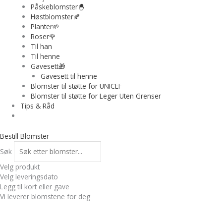
Påskeblomster🐣
Høstblomster🍂
Planter🌱
Roser🌹
Til han
Til henne
Gavesett🎁
Gavesett til henne
Blomster til støtte for UNICEF
Blomster til støtte for Leger Uten Grenser
Tips & Råd
Bestill Blomster
Søk
Velg produkt
Velg leveringsdato
Legg til kort eller gave
Vi leverer blomstene for deg