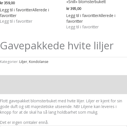
«Snill» blomsterbukett
kr
359,00
kr
395,00
Legg til i favoritter
Allerede i
favoritter
Legg til i favoritter
Allerede i
Legg til i favoritter
favoritter
Legg til i favoritter
Gavepakkede hvite liljer
Kategorier:
Liljer
,
Kondolanse
Beskrivelse
Omtaler (0)
Flott gavepakket blomsterbuket med hvite liljer. Liljer er kjent for sin
gode duft og sitt majestetiske utseende. NB! Liljene kan leveres i
knopp for at de skal ha så lang holdbarhet som mulig.
Det er ingen omtaler ennå.