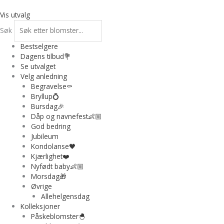
Hopp
rett
Vis utvalg
til
Søk
innholdet
Bestselgere
Dagens tilbud💐
Se utvalget
Velg anledning
Begravelse⚰️
Bryllup💍
Bursdag🎉
Dåp og navnefest👶🏼
God bedring
Jubileum
Kondolanse🖤
Kjærlighet❤️
Nyfødt baby👶🏼
Morsdag🎁
Øvrige
Allehelgensdag
Kolleksjoner
Påskeblomster🐣