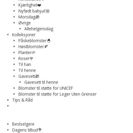
Kjærlighet❤️
Nyfødt baby👶🏼
Morsdag🎁
Øvrige
Allehelgensdag
Kolleksjoner
Påskeblomster🐣
Høstblomster🍂
Planter🌱
Roser🌹
Til han
Til henne
Gavesett🎁
Gavesett til henne
Blomster til støtte for UNICEF
Blomster til støtte for Leger Uten Grenser
Tips & Råd
Bestselgere
Dagens tilbud💐