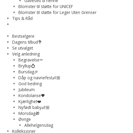
Gavesett til henne
Blomster til støtte for UNICEF
Blomster til støtte for Leger Uten Grenser
Tips & Råd
Bestselgere
Dagens tilbud💐
Se utvalget
Velg anledning
Begravelse⚰️
Bryllup💍
Bursdag🎉
Dåp og navnefest👶🏼
God bedring
Jubileum
Kondolanse🖤
Kjærlighet❤️
Nyfødt baby👶🏼
Morsdag🎁
Øvrige
Allehelgensdag
Kolleksjoner