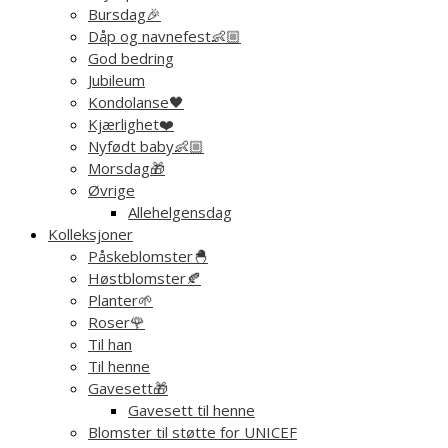
Bursdag🎉
Dåp og navnefest👶🏼
God bedring
Jubileum
Kondolanse🖤
Kjærlighet❤️
Nyfødt baby👶🏼
Morsdag🎁
Øvrige
Allehelgensdag
Kolleksjoner
Påskeblomster🐣
Høstblomster🍂
Planter🌱
Roser🌹
Til han
Til henne
Gavesett🎁
Gavesett til henne
Blomster til støtte for UNICEF