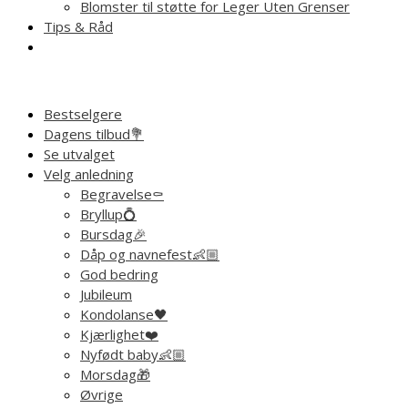
Blomster til støtte for Leger Uten Grenser
Tips & Råd
Bestselgere
Dagens tilbud💐
Se utvalget
Velg anledning
Begravelse⚰️
Bryllup💍
Bursdag🎉
Dåp og navnefest👶🏼
God bedring
Jubileum
Kondolanse🖤
Kjærlighet❤️
Nyfødt baby👶🏼
Morsdag🎁
Øvrige