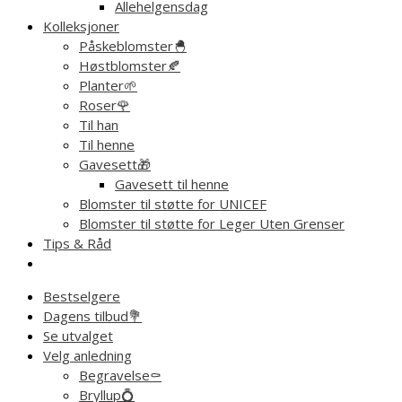
Allehelgensdag
Kolleksjoner
Påskeblomster🐣
Høstblomster🍂
Planter🌱
Roser🌹
Til han
Til henne
Gavesett🎁
Gavesett til henne
Blomster til støtte for UNICEF
Blomster til støtte for Leger Uten Grenser
Tips & Råd
Bestselgere
Dagens tilbud💐
Se utvalget
Velg anledning
Begravelse⚰️
Bryllup💍