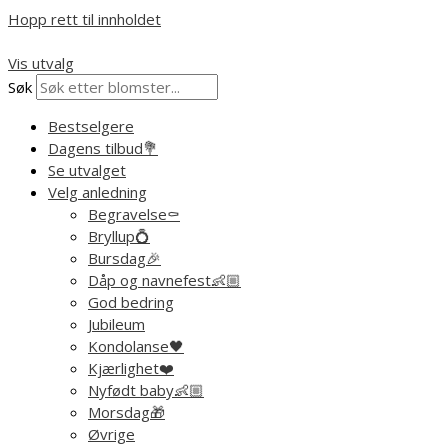
Hopp rett til innholdet
Vis utvalg
Søk
Bestselgere
Dagens tilbud💐
Se utvalget
Velg anledning
Begravelse⚰️
Bryllup💍
Bursdag🎉
Dåp og navnefest👶🏼
God bedring
Jubileum
Kondolanse🖤
Kjærlighet❤️
Nyfødt baby👶🏼
Morsdag🎁
Øvrige