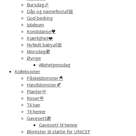
Bursdag🎉
Dåp og navnefest👶🏼
God bedring
Jubileum
Kondolanse🖤
Kjærlighet❤️
Nyfødt baby👶🏼
Morsdag🎁
Øvrige
Allehelgensdag
Kolleksjoner
Påskeblomster🐣
Høstblomster🍂
Planter🌱
Roser🌹
Til han
Til henne
Gavesett🎁
Gavesett til henne
Blomster til støtte for UNICEF