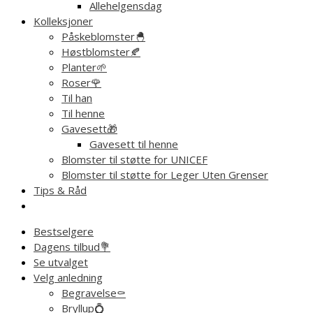
Allehelgensdag
Kolleksjoner
Påskeblomster🐣
Høstblomster🍂
Planter🌱
Roser🌹
Til han
Til henne
Gavesett🎁
Gavesett til henne
Blomster til støtte for UNICEF
Blomster til støtte for Leger Uten Grenser
Tips & Råd
Bestselgere
Dagens tilbud💐
Se utvalget
Velg anledning
Begravelse⚰️
Bryllup💍