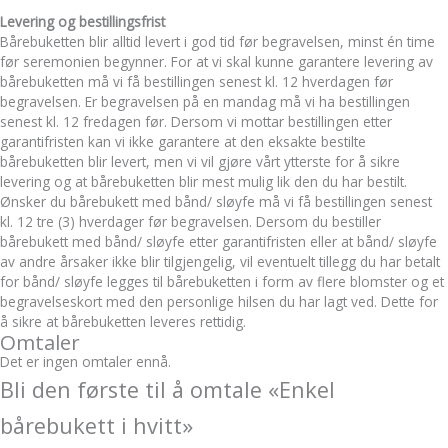
Levering og bestillingsfrist
Bårebuketten blir alltid levert i god tid før begravelsen, minst én time
før seremonien begynner. For at vi skal kunne garantere levering av
bårebuketten må vi få bestillingen senest kl. 12 hverdagen før
begravelsen. Er begravelsen på en mandag må vi ha bestillingen
senest kl. 12 fredagen før. Dersom vi mottar bestillingen etter
garantifristen kan vi ikke garantere at den eksakte bestilte
bårebuketten blir levert, men vi vil gjøre vårt ytterste for å sikre
levering og at bårebuketten blir mest mulig lik den du har bestilt.
Ønsker du bårebukett med bånd/ sløyfe må vi få bestillingen senest
kl. 12 tre (3) hverdager før begravelsen. Dersom du bestiller
bårebukett med bånd/ sløyfe etter garantifristen eller at bånd/ sløyfe
av andre årsaker ikke blir tilgjengelig, vil eventuelt tillegg du har betalt
for bånd/ sløyfe legges til bårebuketten i form av flere blomster og et
begravelseskort med den personlige hilsen du har lagt ved. Dette for
å sikre at bårebuketten leveres rettidig.
Omtaler
Det er ingen omtaler ennå.
Bli den første til å omtale «Enkel
bårebukett i hvitt»