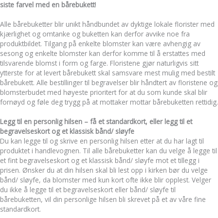
siste farvel med en bårebukett!
Alle bårebuketter blir unikt håndbundet av dyktige lokale florister med
kjærlighet og omtanke og buketten kan derfor avvike noe fra
produktbildet. Tilgang på enkelte blomster kan være avhengig av
sesong og enkelte blomster kan derfor komme til å erstattes med
tilsvarende blomst i form og farge. Floristene gjør naturligvis sitt
ytterste for at levert bårebukett skal samsvare mest mulig med bestilt
bårebukett. Alle bestillinger til begravelser blir håndtert av floristene og
blomsterbudet med høyeste prioritert for at du som kunde skal blir
fornøyd og føle deg trygg på at mottaker mottar bårebuketten rettidig.
Legg til en personlig hilsen – få et standardkort, eller legg til et
begravelseskort og et klassisk bånd/ sløyfe
Du kan legge til og skrive en personlig hilsen etter at du har lagt til
produktet i handlevognen. Til alle bårebuketter kan du velge å legge til
et fint begravelseskort og et klassisk bånd/ sløyfe mot et tillegg i
prisen. Ønsker du at din hilsen skal bli lest opp i kirken bør du velge
bånd/ sløyfe, da blomster med kun kort ofte ikke blir opplest. Velger
du ikke å legge til et begravelseskort eller bånd/ sløyfe til
bårebuketten, vil din personlige hilsen bli skrevet på et av våre fine
standardkort.