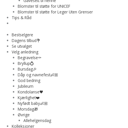
Gavesett til henne
Blomster til støtte for UNICEF
Blomster til støtte for Leger Uten Grenser
Tips & Råd
Bestselgere
Dagens tilbud💐
Se utvalget
Velg anledning
Begravelse⚰️
Bryllup💍
Bursdag🎉
Dåp og navnefest👶🏼
God bedring
Jubileum
Kondolanse🖤
Kjærlighet❤️
Nyfødt baby👶🏼
Morsdag🎁
Øvrige
Allehelgensdag
Kolleksjoner