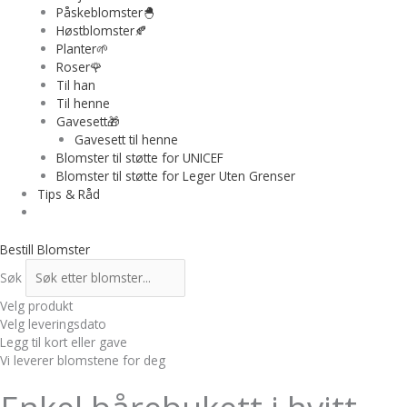
Påskeblomster🐣
Høstblomster🍂
Planter🌱
Roser🌹
Til han
Til henne
Gavesett🎁
Gavesett til henne
Blomster til støtte for UNICEF
Blomster til støtte for Leger Uten Grenser
Tips & Råd
Bestill Blomster
Søk
Velg produkt
Velg leveringsdato
Legg til kort eller gave
Vi leverer blomstene for deg