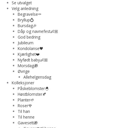
Se utvalget
Velg anledning
Begravelse⚰️
Bryllup💍
Bursdag🎉
Dåp og navnefest👶🏼
God bedring
Jubileum
Kondolanse🖤
Kjærlighet❤️
Nyfødt baby👶🏼
Morsdag🎁
Øvrige
Allehelgensdag
Kolleksjoner
Påskeblomster🐣
Høstblomster🍂
Planter🌱
Roser🌹
Til han
Til henne
Gavesett🎁