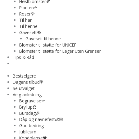
Høstblomster🍂
Planter🌱
Roser🌹
Til han
Til henne
Gavesett🎁
Gavesett til henne
Blomster til støtte for UNICEF
Blomster til støtte for Leger Uten Grenser
Tips & Råd
Bestselgere
Dagens tilbud💐
Se utvalget
Velg anledning
Begravelse⚰️
Bryllup💍
Bursdag🎉
Dåp og navnefest👶🏼
God bedring
Jubileum
Kondolanse🖤