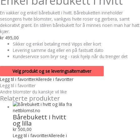
Enkel bårebukett i hvitt
En vakker og enkel bårebukett i hvitt. Bårebuketten inneholder
sesongens hvite blomster, vanligvis hvite roser og gerbera, samt
dekorativt grønt. En stilren bårebukett for å minnes noen man har hatt
kjær.
kr
495,00
Sikker og enkel betaling med Vipps eller kort
Levering samme dag eller en på fastsatt dato
Kundeservice som bryr seg - rask hjelp når du trenger det
Velg produkt og se leveringsalternativer
Legg til i favoritter
Allerede i favoritter
Legg til i favoritter
Andre blomster du kanskje vil like
Relaterte produkter
Bårebukett i hvitt
og lilla
kr
500,00
Legg til i favoritter
Allerede i