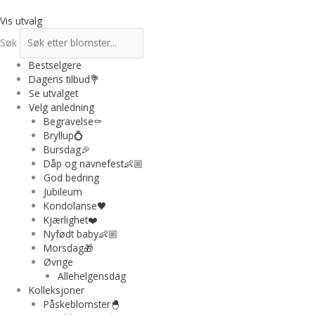
Hopp
rett
Vis utvalg
til
Søk
innholdet
Bestselgere
Dagens tilbud💐
Se utvalget
Velg anledning
Begravelse⚰️
Bryllup💍
Bursdag🎉
Dåp og navnefest👶🏼
God bedring
Jubileum
Kondolanse🖤
Kjærlighet❤️
Nyfødt baby👶🏼
Morsdag🎁
Øvrige
Allehelgensdag
Kolleksjoner
Påskeblomster🐣