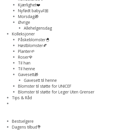
Kjærlighet❤️
Nyfødt baby👶🏼
Morsdag🎁
Øvrige
Allehelgensdag
Kolleksjoner
Påskeblomster🐣
Høstblomster🍂
Planter🌱
Roser🌹
Til han
Til henne
Gavesett🎁
Gavesett til henne
Blomster til støtte for UNICEF
Blomster til støtte for Leger Uten Grenser
Tips & Råd
Bestselgere
Dagens tilbud💐