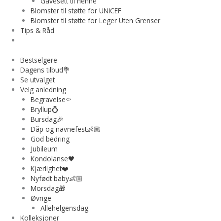
Gavesett til henne
Blomster til støtte for UNICEF
Blomster til støtte for Leger Uten Grenser
Tips & Råd
Bestselgere
Dagens tilbud💐
Se utvalget
Velg anledning
Begravelse⚰️
Bryllup💍
Bursdag🎉
Dåp og navnefest👶🏼
God bedring
Jubileum
Kondolanse🖤
Kjærlighet❤️
Nyfødt baby👶🏼
Morsdag🎁
Øvrige
Allehelgensdag
Kolleksjoner