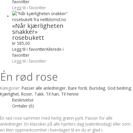
favoritter
Legg til i favoritter
«Når kjærligheten
snakker»
rosebukett
kr
585,00
Legg til i favoritter
Allerede i
favoritter
Legg til i favoritter
Én rød rose
Kategorier:
Passer alle anledninger
,
Bare fordi
,
Bursdag
,
God bedring
,
Kjærlighet
,
Roser
,
Takk
,
Til han
,
Til henne
Beskrivelse
Omtaler (0)
Én rød rose sammen med herlig grønn pynt. Passer for alle
anledninger. En klassiker på alle hjerters dag (valentinsdag) eller som
en liten oppmerksomhet i hverdagen til en du er glad i.