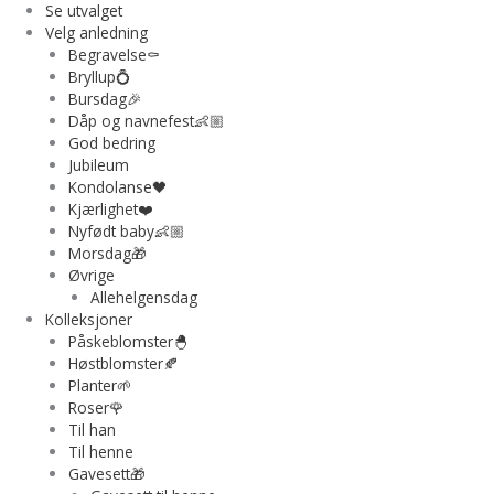
Se utvalget
Velg anledning
Begravelse⚰️
Bryllup💍
Bursdag🎉
Dåp og navnefest👶🏼
God bedring
Jubileum
Kondolanse🖤
Kjærlighet❤️
Nyfødt baby👶🏼
Morsdag🎁
Øvrige
Allehelgensdag
Kolleksjoner
Påskeblomster🐣
Høstblomster🍂
Planter🌱
Roser🌹
Til han
Til henne
Gavesett🎁