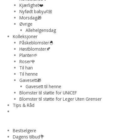
Kjærlighet❤️
Nyfødt baby👶🏼
Morsdag🎁
Øvrige
Allehelgensdag
Kolleksjoner
Påskeblomster🐣
Høstblomster🍂
Planter🌱
Roser🌹
Til han
Til henne
Gavesett🎁
Gavesett til henne
Blomster til støtte for UNICEF
Blomster til støtte for Leger Uten Grenser
Tips & Råd
Bestselgere
Dagens tilbud💐