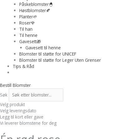
Påskeblomster🐣
Høstblomster🍂
Planter🌱
Roser🌹
Til han
Til henne
Gavesett🎁
Gavesett til henne
Blomster til støtte for UNICEF
Blomster til støtte for Leger Uten Grenser
Tips & Råd
Bestill Blomster
Søk
Velg produkt
Velg leveringsdato
Legg til kort eller gave
Vi leverer blomstene for deg