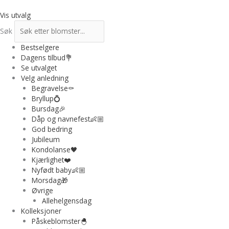
Hopp
rett
Vis utvalg
til
Søk
innholdet
Bestselgere
Dagens tilbud💐
Se utvalget
Velg anledning
Begravelse⚰️
Bryllup💍
Bursdag🎉
Dåp og navnefest👶🏼
God bedring
Jubileum
Kondolanse🖤
Kjærlighet❤️
Nyfødt baby👶🏼
Morsdag🎁
Øvrige
Allehelgensdag
Kolleksjoner
Påskeblomster🐣