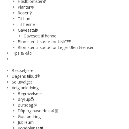
Høstblomster🍂
Planter🌱
Roser🌹
Til han
Til henne
Gavesett🎁
Gavesett til henne
Blomster til støtte for UNICEF
Blomster til støtte for Leger Uten Grenser
Tips & Råd
Bestselgere
Dagens tilbud💐
Se utvalget
Velg anledning
Begravelse⚰️
Bryllup💍
Bursdag🎉
Dåp og navnefest👶🏼
God bedring
Jubileum
Kondolanse🖤