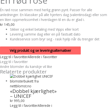
Én rød rose
Én rød rose sammen med herlig grønn pynt. Passer for alle
anledninger. En klassiker på alle hjerters dag (valentinsdag) eller som
en liten oppmerksomhet i hverdagen til en du er glad i.
kr
145,00
Sikker og enkel betaling med Vipps eller kort
Levering samme dag eller en på fastsatt dato
Kundeservice som bryr seg - rask hjelp når du trenger det
Velg produkt og se leveringsalternativer
Legg til i favoritter
Allerede i favoritter
Legg til i favoritter
Andre blomster du kanskje vil like
Relaterte produkter
«Dobbel kjærlighet»
– UNICEF
kr
995,00
Legg til i favoritter
Allerede i